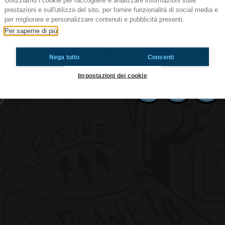
Utilizziamo i cookie per raccogliere e analizzare informazioni sulle
prestazioni e sull'utilizzo del sito, per fornire funzionalità di social media e
per migliorare e personalizzare contenuti e pubblicità presenti.
#141e5 Le sfighe del venerdì
Per saperne di più
A voi è mai successo di dover correggere compit
FARLO? ASCOLTATE QUI...
Nega tutto
Consenti
Impostazioni dei cookie
Ti è piaciuto? Condividilo!