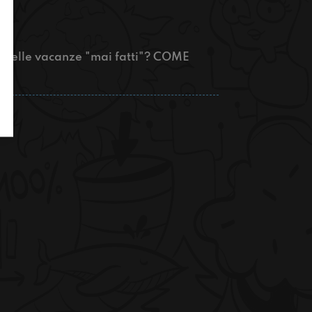
i delle vacanze "mai fatti"? COME