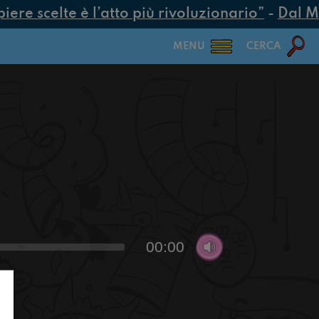
re scelte è l’atto più rivoluzionario”
-
Dal MUR
MENU
CERCA
00:00