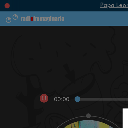
Papa Leone 
00:00
!!!