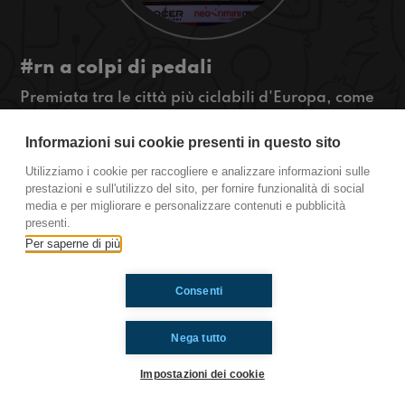
#rn a colpi di pedali
Premiata tra le città più ciclabili d'Europa, come
si fa a far sì che una città incominci ad utilizzare
la bicicletta?
Informazioni sui cookie presenti in questo sito
Cercheremo di capirlo con l'assessore della
Utilizziamo i cookie per raccogliere e analizzare informazioni sulle
mobilità di Rimini, yeahhh
prestazioni e sull'utilizzo del sito, per fornire funzionalità di social
#OkkinSu www.radioimmaginaria.it
media e per migliorare e personalizzare contenuti e pubblicità
presenti.
Per saperne di più
Ti è piaciuto? Condividilo!
Consenti
Nega tutto
Impostazioni dei cookie