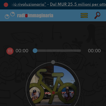
’atto più rivoluzionario”
-
Dal MUR 25,5 milioni per attrar
00:00
00:00
!!!