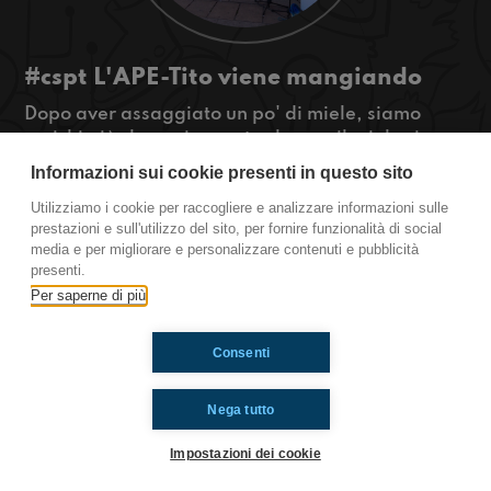
#cspt L'APE-Tito viene mangiando
Dopo aver assaggiato un po' di miele, siamo
carichi più che mai, sapete che con il miele si
possono curare alcune malattie?
Informazioni sui cookie presenti in questo sito
#OkkinSu www.radioimmaginaria.it
Utilizziamo i cookie per raccogliere e analizzare informazioni sulle
prestazioni e sull'utilizzo del sito, per fornire funzionalità di social
Castel San Pietro Terme
media e per migliorare e personalizzare contenuti e pubblicità
presenti.
Per saperne di più
Ti è piaciuto? Condividilo!
Consenti
Nega tutto
Impostazioni dei cookie