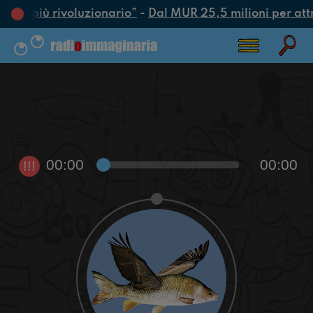
’atto più rivoluzionario”
-
Dal MUR 25,5 milioni per attrar
00:00
00:00
!!!