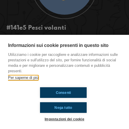
#141e5 Pesci volanti
Dopo essere stato pescato, un tonno spicca il volo
come un gabbiano per scappare sotto gli occhi
Informazioni sui cookie presenti in questo sito
increduli dei bagnanti!
Utilizziamo i cookie per raccogliere e analizzare informazioni sulle
#OkkinSu www.radioimmaginaria.it
prestazioni e sull'utilizzo del sito, per fornire funzionalità di social
media e per migliorare e personalizzare contenuti e pubblicità
presenti.
Ti è piaciuto? Condividilo!
Per saperne di più
Consenti
Nega tutto
Impostazioni dei cookie