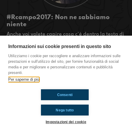
#Rcampo2017: Non ne sabbiamo
niente
Anche voi volete capire cosa c'è dentro la testa di
quelli che in spiaggia qualunque cosa facciano
Informazioni sui cookie presenti in questo sito
riescono ad alzare quintali di sabbia?
#OkkinSu #gliscottati www.radioimmaginaria.it
Utilizziamo i cookie per raccogliere e analizzare informazioni sulle
prestazioni e sull'utilizzo del sito, per fornire funzionalità di social
Riva Ligure
media e per migliorare e personalizzare contenuti e pubblicità
presenti.
Per saperne di più
Ti è piaciuto? Condividilo!
Consenti
Nega tutto
Impostazioni dei cookie