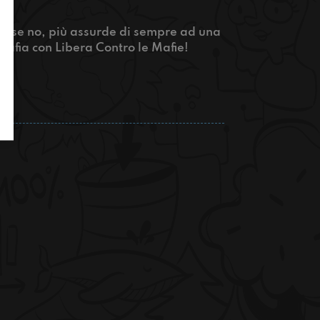
 o forse no, più assurde di sempre ad una
imafia con Libera Contro le Mafie!