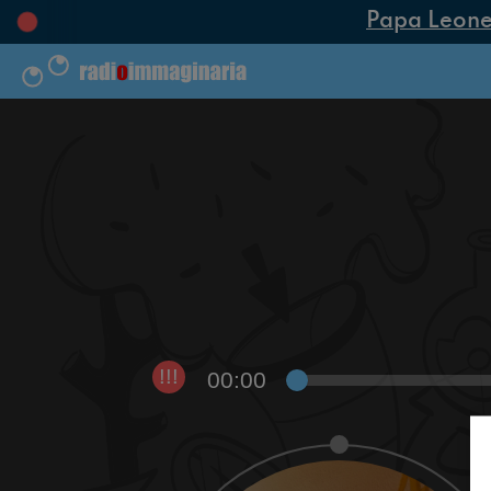
Papa Leone XI
00:00
!!!