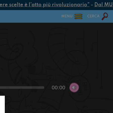
 scelte è l’atto più rivoluzionario”
-
Dal MUR 2
MENU
CERCA
00:00