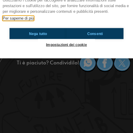
Utilizziamo i cookie per raccogliere e analizzare informazioni sulle
#sgp Parlando (LIBERA)mente
prestazioni e sull'utilizzo del sito, per fornire funzionalità di social media e
per migliorare e personalizzare contenuti e pubblicità presenti.
Dai libri alla pratica, dalle teorie scientifiche,
Per saperne di più
settimana all'insegna della legalità e della ant
#OkkinSu www.radioimmaginaria.it
Nega tutto
Consenti
San Giovanni in Persiceto
Impostazioni dei cookie
Ti è piaciuto? Condividilo!