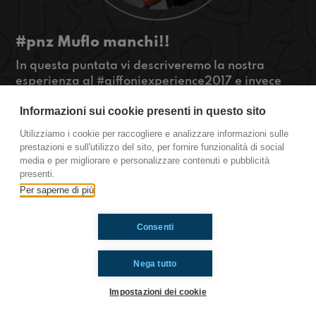
#pnz Muflo manchi!!
In questa puntata vi descriveremo la nostra
esperienza al #giffoniexperience2017 e invece
per i più nerd abbiamo la nostra rubrica sui
Informazioni sui cookie presenti in questo sito
videogiochi!
#OkkinSu www.radioimmaginaria.it
Utilizziamo i cookie per raccogliere e analizzare informazioni sulle
prestazioni e sull'utilizzo del sito, per fornire funzionalità di social
Ponza
media e per migliorare e personalizzare contenuti e pubblicità
presenti.
Per saperne di più
Ti è piaciuto? Condividilo!
Consenti
Nega tutto
Impostazioni dei cookie