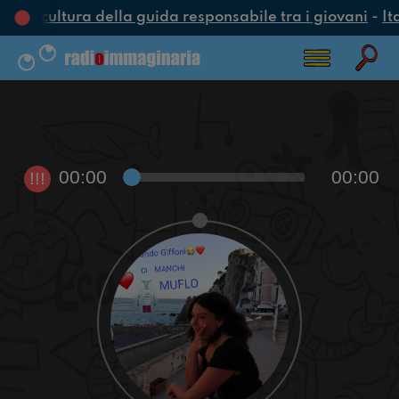
una cultura della guida responsabile tra i giovani
-
It
00:00
00:00
!!!