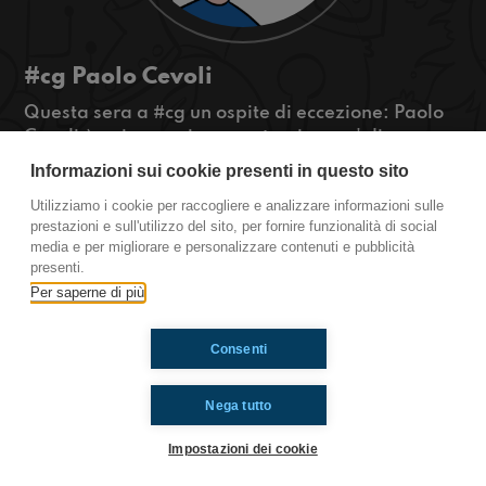
#cg Paolo Cevoli
Questa sera a #cg un ospite di eccezione: Paolo
Cevoli è qui con noi per portarci un po' di
Romagna e allegria!
Informazioni sui cookie presenti in questo sito
#OkkinSu www.radioimmaginaria.it
Utilizziamo i cookie per raccogliere e analizzare informazioni sulle
prestazioni e sull'utilizzo del sito, per fornire funzionalità di social
Castel Guelfo di Bologna
media e per migliorare e personalizzare contenuti e pubblicità
presenti.
Per saperne di più
Ti è piaciuto? Condividilo!
Consenti
Nega tutto
Impostazioni dei cookie