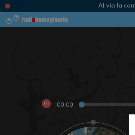
Al via la cam
00:00
!!!