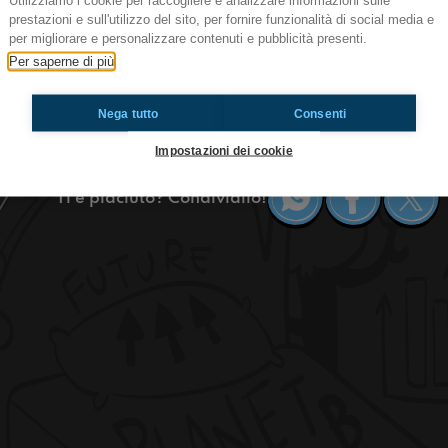
Utilizziamo i cookie per raccogliere e analizzare informazioni sulle
prestazioni e sull'utilizzo del sito, per fornire funzionalità di social media e
#Giff2017 Favi Adams
per migliorare e personalizzare contenuti e pubblicità presenti.
Salut à tous les amis! Ici c'est Radioimmaginaria
Per saperne di più
Festival! Aujourd'hui on vas vous parler de les s
savoir qui vous devez écouter l'episode. On vous
Nega tutto
Consenti
#ToiAussi www.radioimmaginaria.it
Impostazioni dei cookie
Ti è piaciuto? Condividilo!