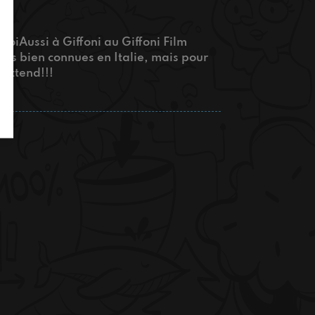
 ToiAussi à Giffoni au Giffoni Film
tars bien connues en Italie, mais pour
 attend!!!