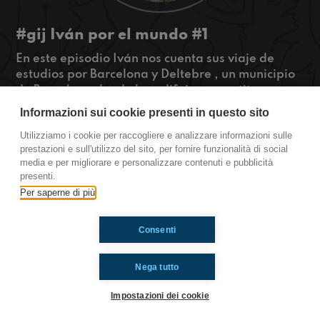
#gij Iván por el mundo #1
En este episodio Iván nos cuenta sus viaje de
estudios por Barcelona y Deltebre , un municipio
de Barcelona donde los edificios se sustituyen por
arrozales, en el nos cuenta anécdotas y sucesos
Informazioni sui cookie presenti in questo sito
que le pasaron en su viaje.
Utilizziamo i cookie per raccogliere e analizzare informazioni sulle
#Tútambién www.radioimmaginaria.it
prestazioni e sull'utilizzo del sito, per fornire funzionalità di social
media e per migliorare e personalizzare contenuti e pubblicità
en Gijón
España
presenti.
Per saperne di più
Ti è piaciuto? Condividilo!
Consenti
Nega tutto
Impostazioni dei cookie