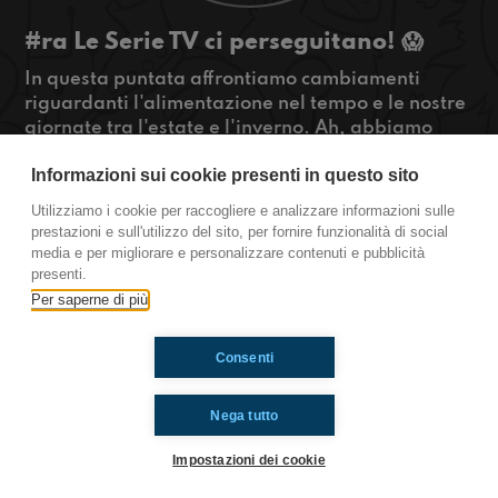
#ra Le Serie TV ci perseguitano! 😱
In questa puntata affrontiamo cambiamenti
riguardanti l'alimentazione nel tempo e le nostre
giornate tra l'estate e l'inverno. Ah, abbiamo
anche scoperto che esistono delle università
Informazioni sui cookie presenti in questo sito
dedicate alle serie... SAPRETE DOVE TROVARCI!!
😉
Utilizziamo i cookie per raccogliere e analizzare informazioni sulle
#OkkinSu www.radioimmaginaria.it
prestazioni e sull'utilizzo del sito, per fornire funzionalità di social
media e per migliorare e personalizzare contenuti e pubblicità
Ravenna
presenti.
Per saperne di più
Ti è piaciuto? Condividilo!
Consenti
Nega tutto
Impostazioni dei cookie