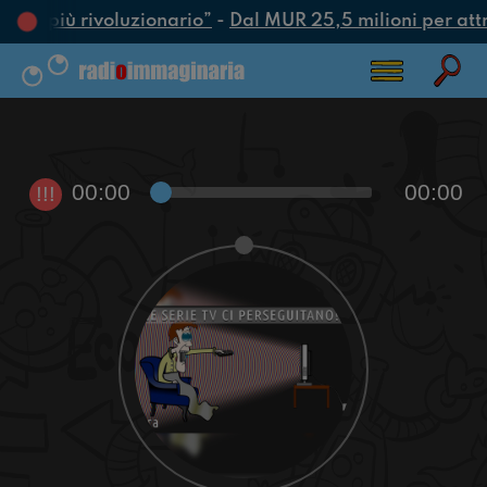
’atto più rivoluzionario”
-
Dal MUR 25,5 milioni per attrar
00:00
00:00
!!!