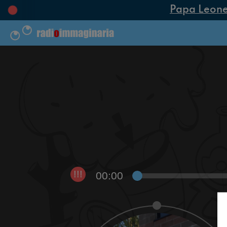
Papa Leone XI
00:00
!!!