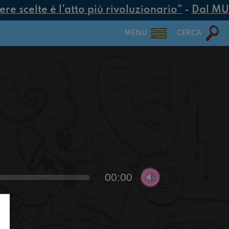
 scelte è l’atto più rivoluzionario”
-
Dal MUR 2
MENU
CERCA
00:00