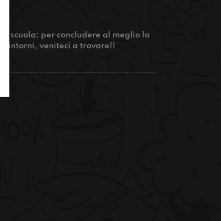
 di scuola: per concludere al meglio la
 dintorni, veniteci a trovare!!