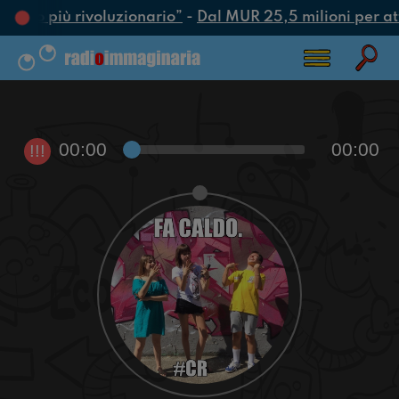
l’atto più rivoluzionario”
-
Dal MUR 25,5 milioni per attra
00:00
00:00
!!!