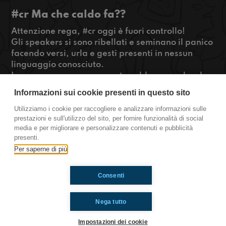
#cr Ma che caldo fa??
Attenzione rega, #cr oggi è fuori controllo!
Gli speakers si sono ribellati e seminano il panico
facendo versi, urla e gesti presenti in nessun
linguaggio conosciuto.
La causa pare essere questo caldo anomalo, che
pare abbia sconvolto le leggi dello spazio-
Informazioni sui cookie presenti in questo sito
tempo-ignoranza.
Ma non temete, abbiamo chiamato i rinforzi!
Utilizziamo i cookie per raccogliere e analizzare informazioni sulle
prestazioni e sull'utilizzo del sito, per fornire funzionalità di social
#OkkinSu www.radioimmaginaria.it
media e per migliorare e personalizzare contenuti e pubblicità
presenti.
Cremona
Per saperne di più
Consenti
Ti è piaciuto? Condividilo!
Nega tutto
Impostazioni dei cookie