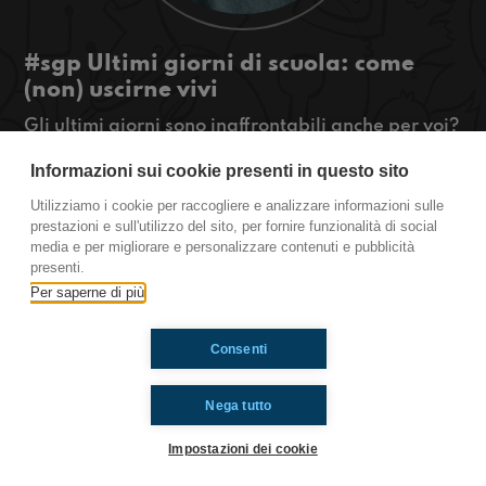
#sgp Ultimi giorni di scuola: come
(non) uscirne vivi
Gli ultimi giorni sono inaffrontabili anche per voi?
Allora siete i tipi giusti per ascoltare la puntata
Informazioni sui cookie presenti in questo sito
made in Sangio!
#OkkinSu www.radioimmaginaria.it
Utilizziamo i cookie per raccogliere e analizzare informazioni sulle
prestazioni e sull'utilizzo del sito, per fornire funzionalità di social
San Giovanni in Persiceto
media e per migliorare e personalizzare contenuti e pubblicità
presenti.
Per saperne di più
Ti è piaciuto? Condividilo!
Consenti
Nega tutto
Impostazioni dei cookie