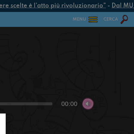
 scelte è l’atto più rivoluzionario”
-
Dal MUR 2
MENU
CERCA
00:00