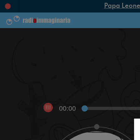
Papa Leone XI
00:00
!!!