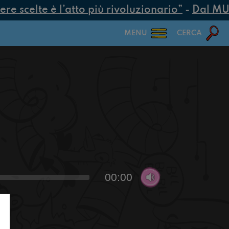
 scelte è l’atto più rivoluzionario”
-
Dal MUR 2
MENU
CERCA
00:00