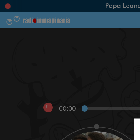
Papa Leone XI
00:00
!!!