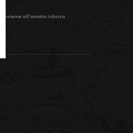
i insieme all'amata rubrica