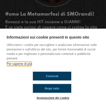
#smo La Metamorfosi di SMOrandi!
Rovazzi e la sua HIT insieme a GIANNI!
E se siete curiosi di sapere come si svolge la vita
di una ragazza con i superpoteri continuate ad
Informazioni sui cookie presenti in questo sito
ascoltare la puntata di #smo! #OkkiAdAnna
www.radioimmaginaria.it
Utilizziamo i cookie per raccogliere e analizzare informazioni sulle
prestazioni e sull'utilizzo del sito, per fornire funzionalità di social
Sanremo
media e per migliorare e personalizzare contenuti e pubblicità
presenti.
Per saperne di più
Ti è piaciuto? Condividilo!
Consenti
Nega tutto
Impostazioni dei cookie