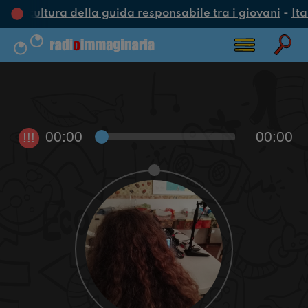
na cultura della guida responsabile tra i giovani
-
Ita
00:00
00:00
!!!