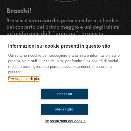
Braschi!
Braschi è stato uno dei primi a esibirsi sul palco
del concerto del primo maggio e uni degli ultimi
ad andarsene dall' ''area vip''. In questa
intervista abbiamo anche scoperto che cosa
Informazioni sui cookie presenti in questo sito
avrebbe fatto se non fosse diventato un cantante
! ;) Da non perdereeee!!
Utilizziamo i cookie per raccogliere e analizzare informazioni sulle
#OkkinSu www.radioimmaginaria.it
prestazioni e sull'utilizzo del sito, per fornire funzionalità di social
media e per migliorare e personalizzare contenuti e pubblicità
Roma
presenti.
Per saperne di più
Ti è piaciuto? Condividilo!
Consenti
Nega tutto
Impostazioni dei cookie