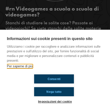
#rn Videogames a scuola o scuola di
videogames?
Stanchi di studiare le solite cose? Passate ai
videogiochi! Se siete stanchi delle solite materie
e non avete più voglia di studiare, come noi,
Informazioni sui cookie presenti in questo sito
allora dovreste assolutamente ascoltarci per
capire cosa fare!
Utilizziamo i cookie per raccogliere e analizzare informazioni sulle
#OkkinSu www.radioimmaginaria.it
prestazioni e sull'utilizzo del sito, per fornire funzionalità di social
media e per migliorare e personalizzare contenuti e pubblicità
Rimini!
presenti.
Per saperne di più
Ti è piaciuto? Condividilo!
Consenti
Nega tutto
Impostazioni dei cookie