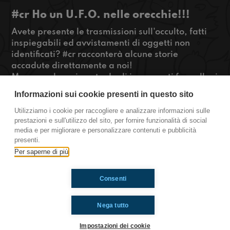
#cr Ho un U.F.O. nelle orecchie!!!
Avete presente le trasmissioni sull'occulto, fatti
inspiegabili ed avvistamenti di oggetti non
identificati? #cr racconterà alcune storie
accadute direttamente a noi!
Maaa anche voi avete degli insegnanti fannulloni
che vi riempiono di compiti solo perché vogliono
Informazioni sui cookie presenti in questo sito
rovinarvi la settimana? Questo ed altro nella
rubrica #LunaDay
Utilizziamo i cookie per raccogliere e analizzare informazioni sulle
prestazioni e sull'utilizzo del sito, per fornire funzionalità di social
#OkkinSu www.radioimmaginaria.it
media e per migliorare e personalizzare contenuti e pubblicità
presenti.
Cremona
Per saperne di più
Consenti
Ti è piaciuto? Condividilo!
Nega tutto
Impostazioni dei cookie