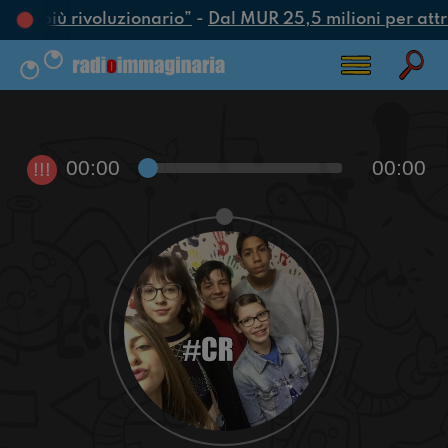
atto più rivoluzionario”
-
Dal MUR 25,5 milioni per attrar
00:00
00:00
!!!