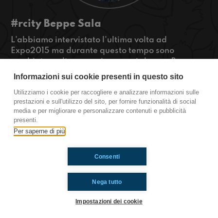
#rcity Beppe Sala
L'abbiamo intervistato l'ultima volta ad
Expo2015 ma durante questo tempo sono
cambiate molte cose, sia per noi che per Beppe
Sala, che ora è sindaco di Milano. Quale sarà il
Informazioni sui cookie presenti in questo sito
prossimo step?
Utilizziamo i cookie per raccogliere e analizzare informazioni sulle
#OkkinSu www.radioimmaginaria.it
prestazioni e sull'utilizzo del sito, per fornire funzionalità di social
media e per migliorare e personalizzare contenuti e pubblicità
Milano
presenti.
Per saperne di più
Ti è piaciuto? Condividilo!
Consenti
Nega tutto
Impostazioni dei cookie