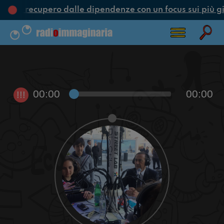
one e recupero dalle dipendenze con un focus sui più g
00:00
00:00
!!!