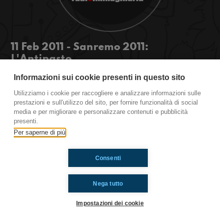
11 Feb 2011 - Sanremo 2011:
L'Antipasto
Una puntata di preparazione al Festival di
Informazioni sui cookie presenti in questo sito
Sanremo 2011. Personaggi, canzoni, gossip, e
Utilizziamo i cookie per raccogliere e analizzare informazioni sulle
informazioni dalle nostre talpe...
prestazioni e sull'utilizzo del sito, per fornire funzionalità di social
media e per migliorare e personalizzare contenuti e pubblicità
presenti.
Ti è piaciuto? Condividilo!
Per saperne di più
Consenti
Nega tutto
Impostazioni dei cookie