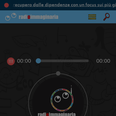
one e recupero dalle dipendenze con un focus sui più g
00:00
00:00
!!!