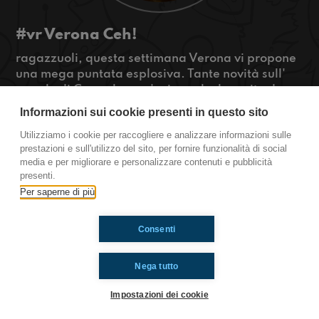
#vr Verona Ceh!
ragazzuoli, questa settimana Verona vi propone
una mega puntata esplosiva. Tante novità sull'
angolo di Carmelo e un'azione che ha unito due
squadre rivali nel mondo del calcio. Non potete
Informazioni sui cookie presenti in questo sito
non ascoltarci!
Utilizziamo i cookie per raccogliere e analizzare informazioni sulle
#OkkinSu www.radioimmaginaria.it
prestazioni e sull'utilizzo del sito, per fornire funzionalità di social
media e per migliorare e personalizzare contenuti e pubblicità
Verona
presenti.
Per saperne di più
Ti è piaciuto? Condividilo!
Consenti
Nega tutto
Impostazioni dei cookie