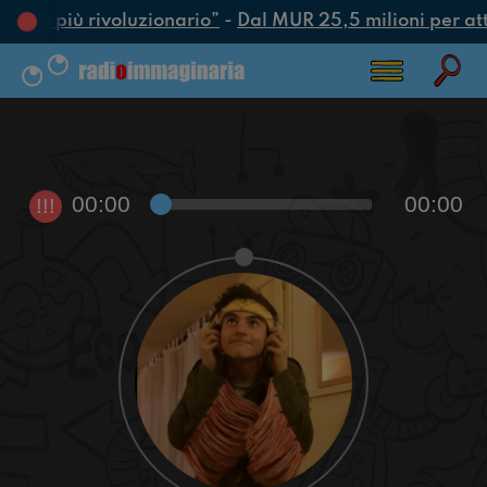
’atto più rivoluzionario”
-
Dal MUR 25,5 milioni per attra
00:00
00:00
!!!