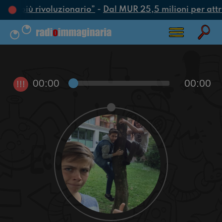
atto più rivoluzionario”
-
Dal MUR 25,5 milioni per attrar
00:00
00:00
!!!