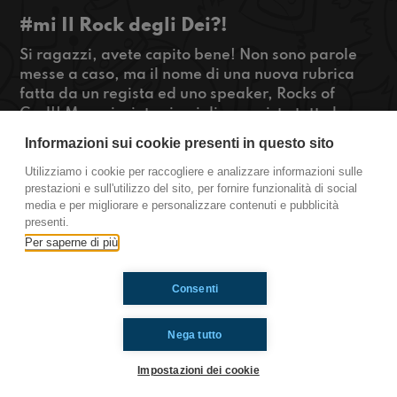
#mi Il Rock degli Dei?!
Si ragazzi, avete capito bene! Non sono parole
messe a caso, ma il nome di una nuova rubrica
fatta da un regista ed uno speaker, Rocks of
God!! Ma poi, siete sicuri di aver visto tutte le
chicche che c'erano al Fuori Salone 2017 di
Informazioni sui cookie presenti in questo sito
Milano? Chiara ha fatto un giretto per noi in
modo da raccontarcelo!
Utilizziamo i cookie per raccogliere e analizzare informazioni sulle
prestazioni e sull'utilizzo del sito, per fornire funzionalità di social
#OkkinSu www.radioimmaginaria.it
media e per migliorare e personalizzare contenuti e pubblicità
presenti.
Milano
Per saperne di più
Consenti
Ti è piaciuto? Condividilo!
Nega tutto
Impostazioni dei cookie