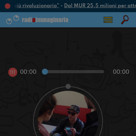
’atto più rivoluzionario”
-
Dal MUR 25,5 milioni per attrar
00:00
00:00
!!!