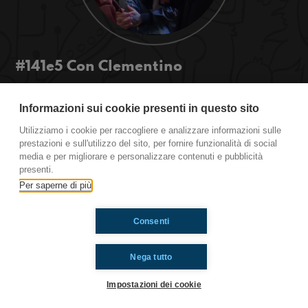
#141e5 Con Clementino
Un pezzo di intervista lo abbiamo messo anche
qui, quella completa dovete trovarvela..
Informazioni sui cookie presenti in questo sito
Tu cosa suoni? La sveglia?
Utilizziamo i cookie per raccogliere e analizzare informazioni sulle
#OkkinSu www.radioimmaginaria.it
prestazioni e sull'utilizzo del sito, per fornire funzionalità di social
media e per migliorare e personalizzare contenuti e pubblicità
presenti.
Ti è piaciuto? Condividilo!
Per saperne di più
Consenti
Nega tutto
Impostazioni dei cookie