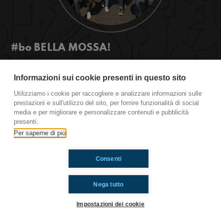
#bo BELLA MOSSA!
E se camminare, prendere l'autobus e andare in
bici facesse anche guadagnare? Saremmo più
Informazioni sui cookie presenti in questo sito
invogliati ad alzarci la mattina per andare a
Utilizziamo i cookie per raccogliere e analizzare informazioni sulle
scuola?
prestazioni e sull'utilizzo del sito, per fornire funzionalità di social
media e per migliorare e personalizzare contenuti e pubblicità
presenti.
Ti è piaciuto? Condividilo!
Per saperne di più
Consenti
Nega tutto
Impostazioni dei cookie