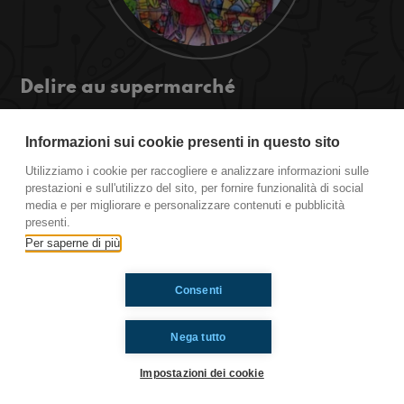
Delire au supermarché
Au supermarché ça vous arrive d'avoir des
situations vraiment perturbantes? Ou encore de
Informazioni sui cookie presenti in questo sito
vous énerver avec quelqu'un au supermarché?
Utilizziamo i cookie per raccogliere e analizzare informazioni sulle
Alors écoutez ici! #TousLesMemes
prestazioni e sull'utilizzo del sito, per fornire funzionalità di social
media e per migliorare e personalizzare contenuti e pubblicità
presenti.
Ti è piaciuto? Condividilo!
Per saperne di più
Consenti
Nega tutto
Impostazioni dei cookie