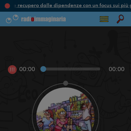
ione e recupero dalle dipendenze con un focus sui più 
00:00
00:00
!!!