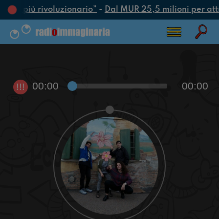
’atto più rivoluzionario”
-
Dal MUR 25,5 milioni per attrar
00:00
00:00
!!!