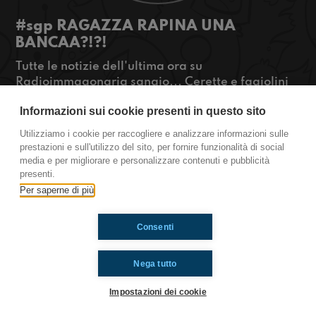
#sgp RAGAZZA RAPINA UNA
BANCAA?!?!
Tutte le notizie dell'ultima ora su
Radioimmagonaria sangio... Cerette e fagiolini
dei gatti nella cronologia?!? Mercati d'armi e
Informazioni sui cookie presenti in questo sito
Black mirror?!?! Dai piedi ai piatti: gli ultimi trend
delle foto di instagram!?!?
Utilizziamo i cookie per raccogliere e analizzare informazioni sulle
#OkkinSu www.radioimmaginaria.it
prestazioni e sull'utilizzo del sito, per fornire funzionalità di social
media e per migliorare e personalizzare contenuti e pubblicità
San Giovanni in Persiceto
presenti.
Per saperne di più
Ti è piaciuto? Condividilo!
Consenti
Nega tutto
Impostazioni dei cookie