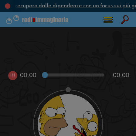
one e recupero dalle dipendenze con un focus sui più g
00:00
00:00
!!!