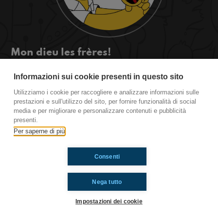
Mon dieu les frères!
Je parle en peu de mes petit frères, ce sont de
Informazioni sui cookie presenti in questo sito
diables! Et les vôtres? Ecoutez en peu ici!
#TousLesMemes www.radioimmaginaria.it
Utilizziamo i cookie per raccogliere e analizzare informazioni sulle
prestazioni e sull'utilizzo del sito, per fornire funzionalità di social
media e per migliorare e personalizzare contenuti e pubblicità
presenti.
Ti è piaciuto? Condividilo!
Per saperne di più
Consenti
Nega tutto
Impostazioni dei cookie