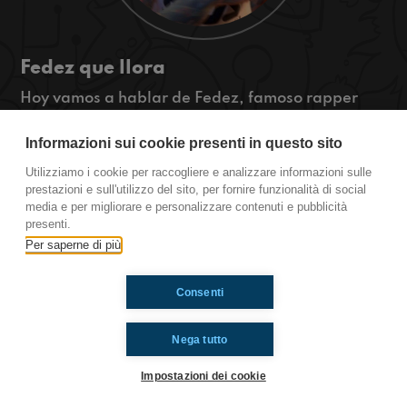
Fedez que llora
Hoy vamos a hablar de Fedez, famoso rapper
italiano, que llora por una broma muy mala que
le hicieron. ¡Además hablaremos de las
Informazioni sui cookie presenti in questo sito
novedades de WhatsApp y os haremos escuchar
Utilizziamo i cookie per raccogliere e analizzare informazioni sulle
una canción muy buena!
prestazioni e sull'utilizzo del sito, per fornire funzionalità di social
#Tútambién www.radioimmaginaria.it
media e per migliorare e personalizzare contenuti e pubblicità
presenti.
Per saperne di più
Ti è piaciuto? Condividilo!
Consenti
Nega tutto
Impostazioni dei cookie