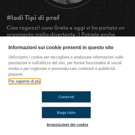
#lodi Tipi di prof
Ciao ragazzi! sono Greta e oggi vi ho portato un
argomento molto divertente :) Potrete anche
scoprire se il vostro compagno di classe é
Informazioni sui cookie presenti in questo sito
antipatico o no 😜
#OkkinSu www.radioimmaginaria.it
Utilizziamo i cookie per raccogliere e analizzare informazioni sulle
prestazioni e sull'utilizzo del sito, per fornire funzionalità di social
Lodi
media e per migliorare e personalizzare contenuti e pubblicità
presenti.
Per saperne di più
Ti è piaciuto? Condividilo!
Consenti
Nega tutto
Impostazioni dei cookie