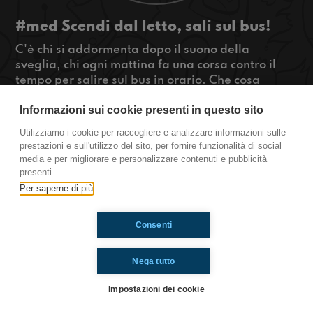
#med Scendi dal letto, sali sul bus!
C'è chi si addormenta dopo il suono della
sveglia, chi ogni mattina fa una corsa contro il
tempo per salire sul bus in orario. Che cosa
vorreste nell'autobus dei vostri sogni?
Informazioni sui cookie presenti in questo sito
Qui da #med aria di di polemica, restate
sintonizzati con noi!
Utilizziamo i cookie per raccogliere e analizzare informazioni sulle
#OkkinSu www.radioimmaginaria.it
prestazioni e sull'utilizzo del sito, per fornire funzionalità di social
media e per migliorare e personalizzare contenuti e pubblicità
Medicina di Bologna
presenti.
Per saperne di più
Ti è piaciuto? Condividilo!
Consenti
Nega tutto
Impostazioni dei cookie