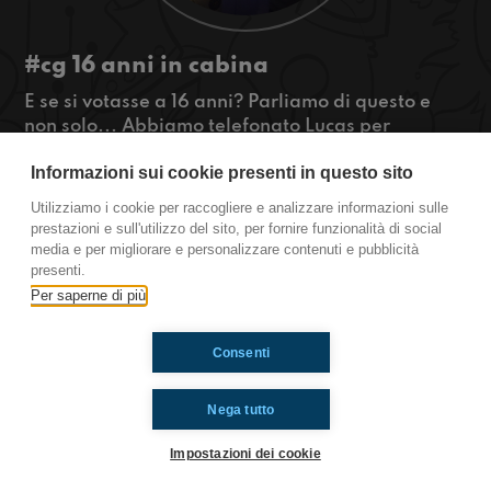
#cg 16 anni in cabina
E se si votasse a 16 anni? Parliamo di questo e
non solo... Abbiamo telefonato Lucas per
chiedergli un po' di robe sui suoi programmi
Informazioni sui cookie presenti in questo sito
futuri, sul brano uscito...buon ascolto!
#OkkinSu www.radioimmaginaria.it
Utilizziamo i cookie per raccogliere e analizzare informazioni sulle
prestazioni e sull'utilizzo del sito, per fornire funzionalità di social
Castel Guelfo di Bologna
media e per migliorare e personalizzare contenuti e pubblicità
presenti.
Per saperne di più
Ti è piaciuto? Condividilo!
Consenti
Nega tutto
Impostazioni dei cookie