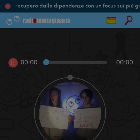
one e recupero dalle dipendenze con un focus sui più gi
00:00
00:00
!!!