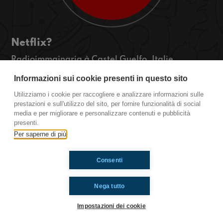
Netflix?
Radioimmginaria à Castel Guelfo, Italie
Salut les gars! Je suis Nina et aujourd'hui je vais
Informazioni sui cookie presenti in questo sito
parler de Netflix, est-ce que vous le connaissez?
Oui? Non? Écoutez moi pour en savoir plus!
Utilizziamo i cookie per raccogliere e analizzare informazioni sulle
#TousLesMemes
prestazioni e sull'utilizzo del sito, per fornire funzionalità di social
media e per migliorare e personalizzare contenuti e pubblicità
presenti.
Ti è piaciuto? Condividilo!
Per saperne di più
Consenti
Nega tutto
Impostazioni dei cookie