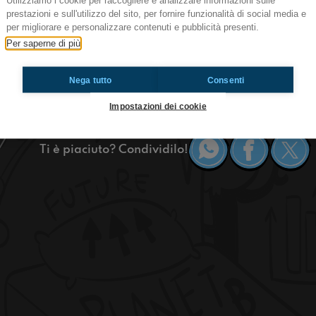
Utilizziamo i cookie per raccogliere e analizzare informazioni sulle
Viaje en Alemania
prestazioni e sull'utilizzo del sito, per fornire funzionalità di social media e
per migliorare e personalizzare contenuti e pubblicità presenti.
¿Qué hacen dos speaker de Radioimmaginaria 
Per saperne di più
clase? ¡Lo podéis descubrir en este episodio de 
#Tútambién
Nega tutto
Consenti
en Napoli
Italia
Impostazioni dei cookie
Ti è piaciuto? Condividilo!