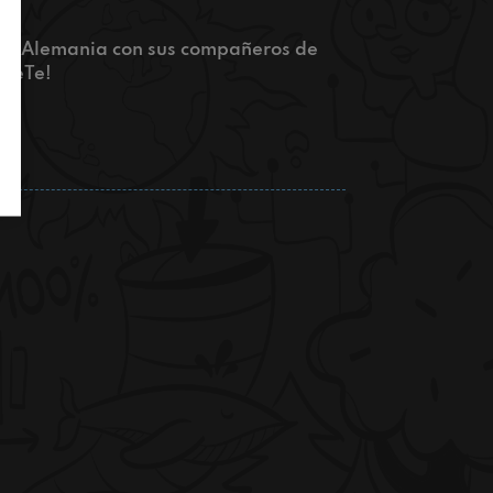
en Alemania con sus compañeros de
#TeTe!