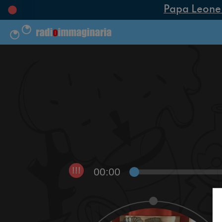
Papa Leone XI
00:00
!!!