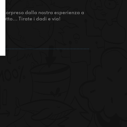
r sorpreso dalla nostra esperienza a
to... Tirate i dad​i e via!