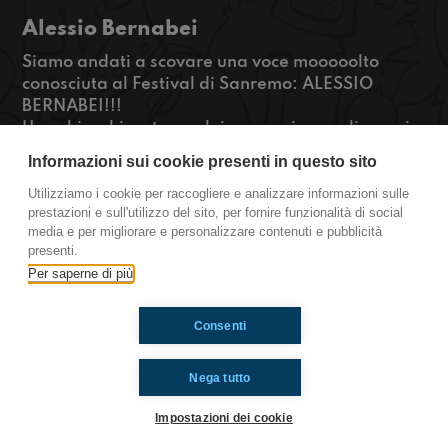
Alessio Bernabei
Siamo andati a scovare una voce mooooolto
conosciuta al Festival di Sanremo: ALESSIO
BERNABEI!!!
Una chiacchierata con lui per capire quali sono i
suoi obbiettivi prossimi e come cantante!!!
Informazioni sui cookie presenti in questo sito
Che aspettate??
Schiacciate play!!
Utilizziamo i cookie per raccogliere e analizzare informazioni sulle
prestazioni e sull'utilizzo del sito, per fornire funzionalità di social
#OkkinSu
media e per migliorare e personalizzare contenuti e pubblicità
presenti.
Sanremo 2017
Per saperne di più
Consenti
Ti è piaciuto? Condividilo!
Nega tutto
Impostazioni dei cookie