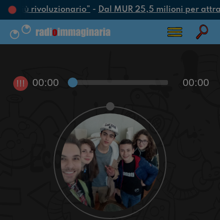
tto più rivoluzionario”
-
Dal MUR 25,5 milioni per attrarr
00:00
00:00
!!!