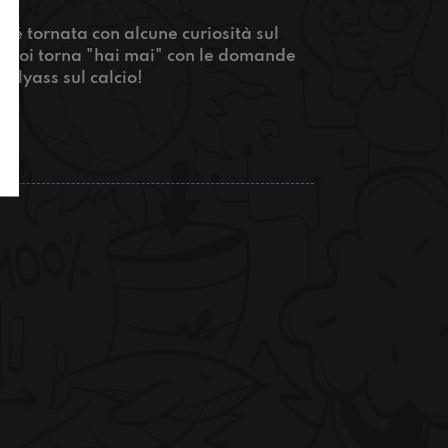
 é tornata con alcune curiosità sul
, poi torna "hai mai" con le domande
 Ilyass sul calcio!