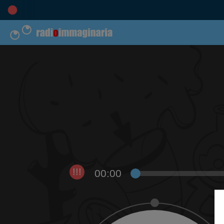
00:00
!!!