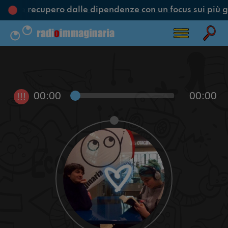
one e recupero dalle dipendenze con un focus sui più g
00:00
00:00
!!!