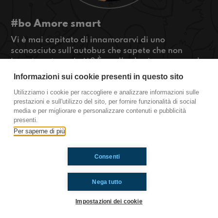
#bo Amore smart
Vi è mai capitato di innamorarvi di uno
sconosciuto sull'autobus che sapete che non
incontrerete mai più? È quello che é successo ad
una ragazza e sentite cosa ha fatto per
Informazioni sui cookie presenti in questo sito
ritrovarlo!
Utilizziamo i cookie per raccogliere e analizzare informazioni sulle
#OkkinSu
prestazioni e sull'utilizzo del sito, per fornire funzionalità di social
media e per migliorare e personalizzare contenuti e pubblicità
Bologna
presenti.
Per saperne di più
Ti è piaciuto? Condividilo!
Consenti
Nega tutto
Impostazioni dei cookie