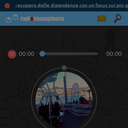
one e recupero dalle dipendenze con un focus sui più g
00:00
00:00
!!!