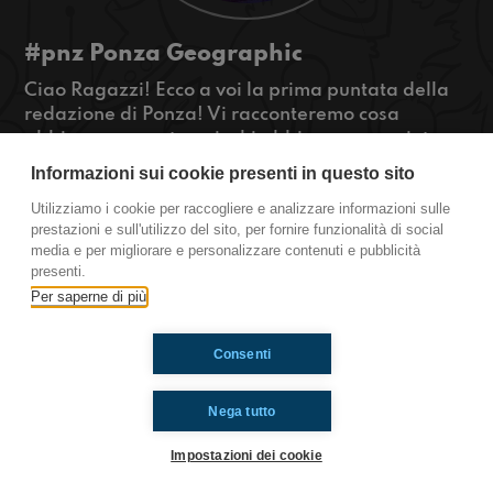
#pnz Ponza Geographic
Ciao Ragazzi! Ecco a voi la prima puntata della
redazione di Ponza! Vi racconteremo cosa
abbiamo scoperto qui, chi abbiamo conosciuto e
altre cose fighissime!
Informazioni sui cookie presenti in questo sito
#staytuned
Utilizziamo i cookie per raccogliere e analizzare informazioni sulle
#OkkinSu
prestazioni e sull'utilizzo del sito, per fornire funzionalità di social
media e per migliorare e personalizzare contenuti e pubblicità
Ponza
presenti.
Per saperne di più
Ti è piaciuto? Condividilo!
Consenti
Nega tutto
Impostazioni dei cookie