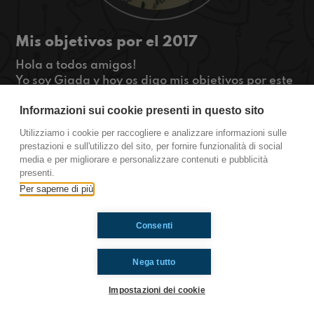
Mis objetivos por el 2017
Hola a todos amigos!
Yo soy Giada y hoy os digo mis objetivos por este
nuevo año 2017.
Informazioni sui cookie presenti in questo sito
¿Pero vosotros habéis algún objetivos?
#Tútambién
Utilizziamo i cookie per raccogliere e analizzare informazioni sulle
prestazioni e sull'utilizzo del sito, per fornire funzionalità di social
en Medicina
media e per migliorare e personalizzare contenuti e pubblicità
presenti.
Per saperne di più
Ti è piaciuto? Condividilo!
Consenti
Nega tutto
Impostazioni dei cookie