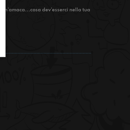
o, un'amaca...cosa dev'esserci nella tua