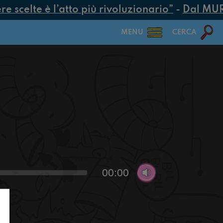
scelte è l’atto più rivoluzionario”
-
Dal MUR 25
MENU
CERCA
00:00