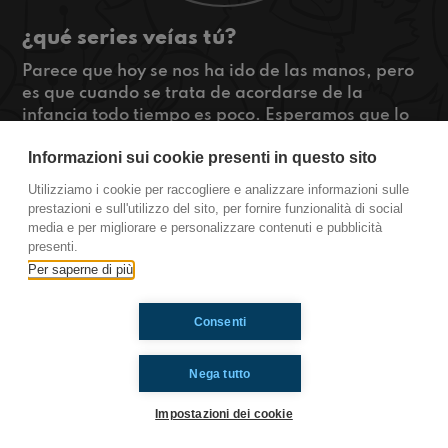
¿qué series veías tú?
Parece que hoy se nos ha ido de las manos, pero
es que cuando se trata de acordarse de la
infancia todo tiempo es poco. Esperamos que lo
disfruteis tanto como nosotros grabandolo,
Informazioni sui cookie presenti in questo sito
¿veíais vosotros algunas de estas series?
¡Cuentanoslo!
Utilizziamo i cookie per raccogliere e analizzare informazioni sulle
#TúTambién
prestazioni e sull'utilizzo del sito, per fornire funzionalità di social
media e per migliorare e personalizzare contenuti e pubblicità
en España
presenti.
Per saperne di più
Ti è piaciuto? Condividilo!
Consenti
Nega tutto
Impostazioni dei cookie