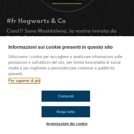
#fr Hogwarts & Co
Ciao!!! Sono Maddalena, la vostra inviata da
Boville Ernica e in questo servizio vi parlerò della
mia scuola magica..
Informazioni sui cookie presenti in questo sito
#OkkinSu
Utilizziamo i cookie per raccogliere e analizzare informazioni sulle
prestazioni e sull'utilizzo del sito, per fornire funzionalità di social
Boville Ernica
media e per migliorare e personalizzare contenuti e pubblicità
presenti.
Per saperne di più
Ti è piaciuto? Condividilo!
Consenti
Nega tutto
Impostazioni dei cookie