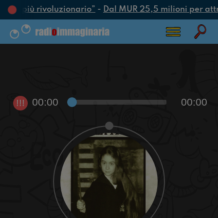
’atto più rivoluzionario”
-
Dal MUR 25,5 milioni per attrar
00:00
00:00
!!!