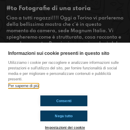
#to Fotografie di una storia
Ciao a tutti ragazzi!!!! Oggi a Torino vi parleremo
della bellissima mostra che c'è in questo
momento da camera, sede Magnum Italia. Vi
spiegheremo come è strutturata, cosa racconta e
come lo racconta. Bonnie, invece, ci parlerà del
suo regista preferito, di cui sta per uscire un
Informazioni sui cookie presenti in questo sito
film... Ma non vi posso svelare nient'altro...
Ascoltateci!
Utilizziamo i cookie per raccogliere e analizzare informazioni sulle
prestazioni e sull'utilizzo del sito, per fornire funzionalità di social
#OkkinSu
media e per migliorare e personalizzare contenuti e pubblicità
presenti.
Torino
Per saperne di più
Consenti
Ti è piaciuto? Condividilo!
Nega tutto
Impostazioni dei cookie