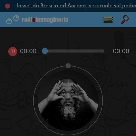
clo di classe: da Brescia ad Ancona, sei scuole sul podio 
00:00
00:00
!!!