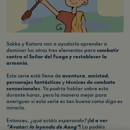
Sokka y Katara van a ayudarlo aprender a
dominar los otros tres elementos para
combatir
contra el Señor del Fuego y restablecer la
armonía
.
Esta serie está llena de
aventura
,
amistad
,
personajes fantásticos
y
técnicas de combate
sensacionales
. Yo podría hablar sobre esto
durante horas, pero la manera mejor para
averiguar si esta serie es tan buena como digo es
mirarla.
Entonces,
¿qué estáis esperando?
¡Id a ver
"Avatar: la leyenda de Aang"
!
La podéis