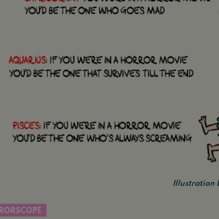
Illustratio
RORSCOPE