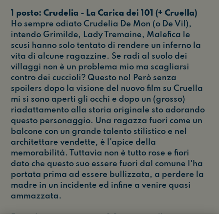
1 posto: Crudelia - La Carica dei 101 (+ Cruella)
Ho sempre odiato Crudelia De Mon (o De Vil),
intendo Grimilde, Lady Tremaine, Malefica le
scusi hanno solo tentato di rendere un inferno la
vita di alcune ragazzine. Se radi al suolo dei
villaggi non è un problema mio ma scagliarsi
contro dei cuccioli? Questo no! Però senza
spoilers dopo la visione del nuovo film su Cruella
mi si sono aperti gli occhi e dopo un (grosso)
riadattamento alla storia originale sto adorando
questo personaggio. Una ragazza fuori come un
balcone con un grande talento stilistico e nel
architettare vendette, è l'apice della
memorabilità. Tuttavia non è tutto rose e fiori
dato che questo suo essere fuori dal comune l'ha
portata prima ad essere bullizzata, a perdere la
madre in un incidente ed infine a venire quasi
ammazzata.
E voi chi avreste inserito? Scriveteci alla nostra